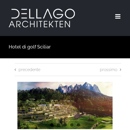
Skip
to
content
Hotel di golf Sciliar
precedente
prossimo